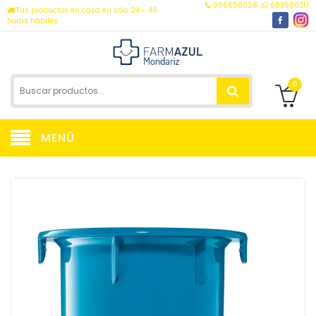
986656028
683580317
Tus productos en casa en sólo 24 - 48
horas hábiles
0
MENÚ