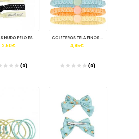
GOMITAS NUDO PELO ESTRELLA 4 UND MR WONDERFUL REF 31010 BETER
COLETEROS TELA FINOS ARRUGADOS 5 UND REF 19210 BETER
2,50€
4,95€
(0)
(0)
Añadir
Añadir