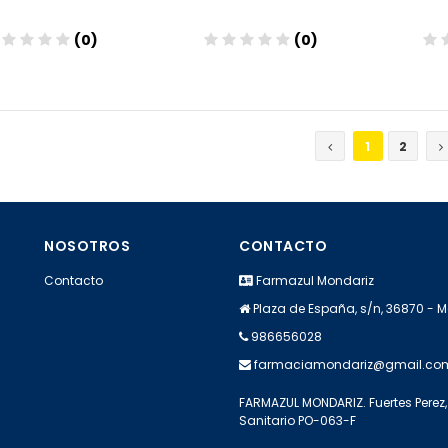
(0)
(0)
Añadir
Añadir
1
2
NOSOTROS
CONTACTO
Contacto
Farmazul Mondariz
Plaza de España, s/n, 36870 - 
986656028
farmaciamondariz@gmail.co
FARMAZUL MONDARIZ. Fuertes Perez, 
Sanitario PO-063-F