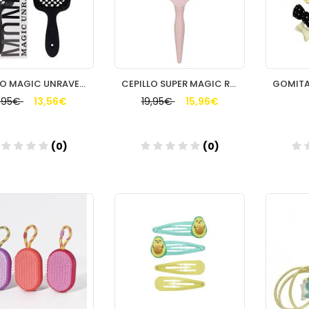
CEPILLO MAGIC UNRAVELLER NEGRO MONCHO MORENO
CEPILLO SUPER MAGIC ROSA MONCHO MORENO
6,95€
13,56€
19,95€
15,96€
(0)
(0)
Añadir
Añadir