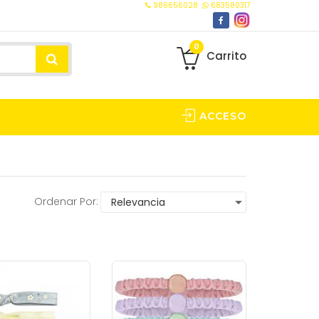
986656028
683580317
0
Carrito
ACCESO
Ordenar Por: