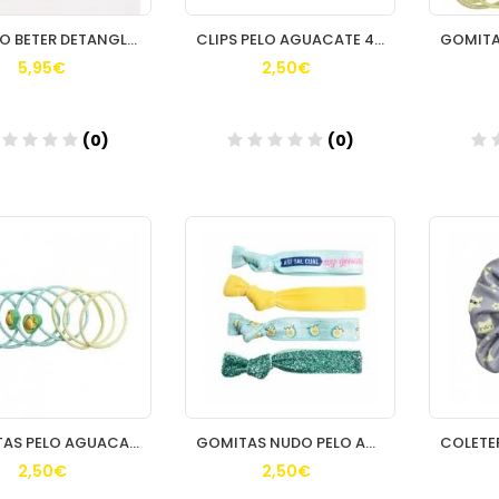
CEPILLO BETER DETANGLING ON THE GO
CLIPS PELO AGUACATE 4 UND MR WONDERFUL REF 31001 BETER
5,95€
2,50€
(0)
(0)
Añadir
Añadir
GOMITAS PELO AGUACATE MR WONDERFUL 8 UND REF 31005 BETER
GOMITAS NUDO PELO AGUACATE MR WONDERFUL 4 UND REF 31009 BETER
2,50€
2,50€