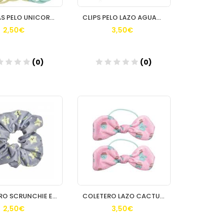
GOMITAS PELO UNICORNIO 8 UND MR WONDERFUL REF 31007 BETER
CLIPS PELO LAZO AGUACATE 2 UND MR WONDERFUL REF 31025 BETER
2,50€
3,50€
(0)
(0)
Añadir
Añadir
COLETERO SCRUNCHIE ESTRELLA 1 UND MR WONDERFUL REF 31018 BETER
COLETERO LAZO CACTUS 2 UND MR WONDERFUL REF 31024 BETER
2,50€
3,50€