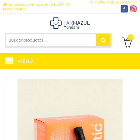
986656028
683580317
Tus productos en casa en sólo 24 - 48
horas hábiles
0
MENÚ