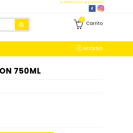
986656028
683580317
0
Carrito
ACCESO
 ON 750ML