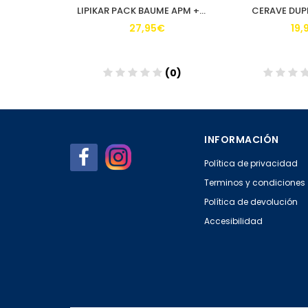
LIPIKAR ACEITE LAVANTE DUPLO 1000ML
LIPIKAR PACK BAUME APM + CICAPLAST B5 + CAMBIADOR DE REGALO
CERAVE DUP
€
27,95€
19,
(0)
(0)
Añadir
Aña
INFORMACIÓN
Política de privacidad
Terminos y condiciones
Política de devolución
Accesibilidad