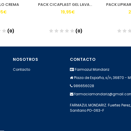
LO CREMA
PACK CICAPLAST GEL LAVANT 200ML + BALSAMO 40ML
95€
19,95€
2
(0)
(0)
dir
Añadir
A
NOSOTROS
CONTACTO
Contacto
Farmazul Mondariz
Plaza de España, s/n, 36870 - 
986656028
farmaciamondariz@gmail.co
FARMAZUL MONDARIZ. Fuertes Perez, 
Sanitario PO-063-F