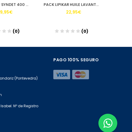
PACK LIPIKAR SYNDET 400 ML + REFILL 400 ML
PACK LIPIKAR HUILE LAVANTE 400 ML + 400 ML REFILL
9,95€
22,95€
(0)
(0)
ñadir
Añadir
PAGO 100% SEGURO
Mondariz (Pontevedra)
m
Isabel. Nº de Registro