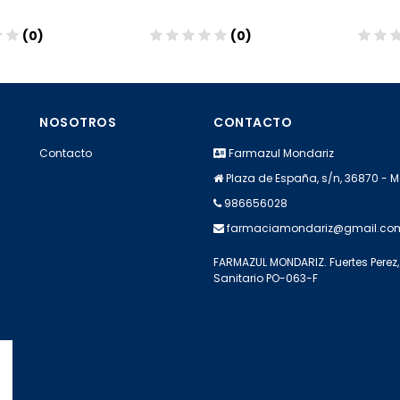
(0)
(0)
dir
Añadir
A
NOSOTROS
CONTACTO
Contacto
Farmazul Mondariz
Plaza de España, s/n, 36870 - 
986656028
farmaciamondariz@gmail.co
FARMAZUL MONDARIZ. Fuertes Perez, 
Sanitario PO-063-F