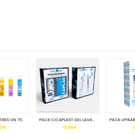
GEL DE BAÑO BETRES ON 750ML
PACK CICAPLAST GEL LAVANT 200ML + BALSAMO 40ML
30€
19,95€
2