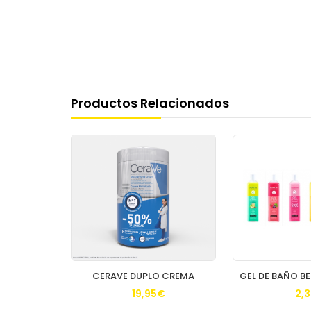
Productos Relacionados
LIPIKAR PACK BAUME APM + CICAPLAST B5 + CAMBIADOR DE REGALO
CERAVE DUPLO CREMA
€
19,95€
2,