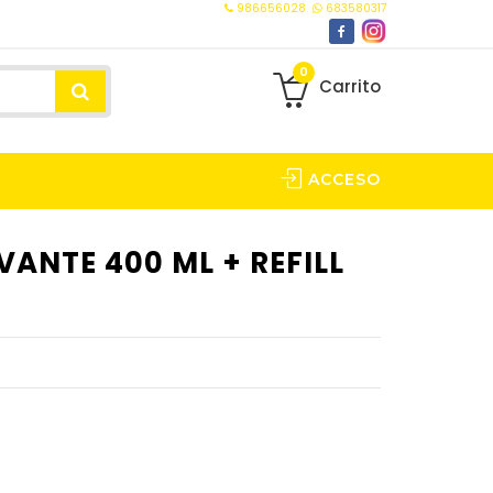
986656028
683580317
0
Carrito
ACCESO
VANTE 400 ML + REFILL