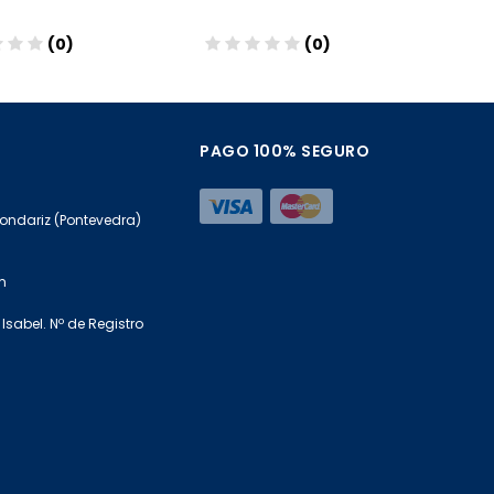
(0)
(0)
ñadir
Añadir
PAGO 100% SEGURO
Mondariz (Pontevedra)
m
Isabel. Nº de Registro