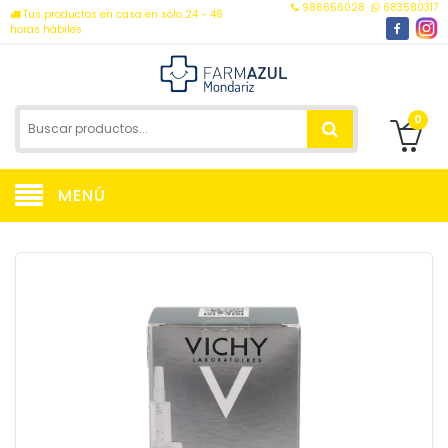
986656028
683580317
Tus productos en casa en sólo 24 - 48
horas hábiles
0
MENÚ