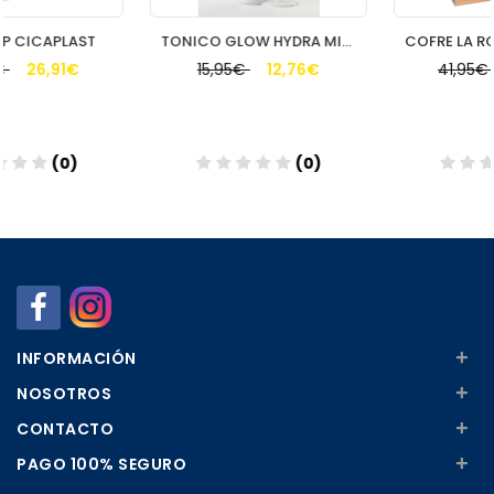
TONICO GLOW HYDRA MILK SEGLE 150ML
COFRE LA ROCHE POSAY PURE VITAMIN C10
15,95€
12,76€
41,95€
33,56€
(0)
(0)
Añadir
Añadir
+
INFORMACIÓN
+
NOSOTROS
+
CONTACTO
+
PAGO 100% SEGURO