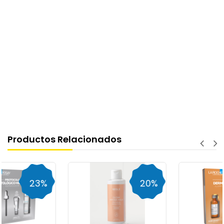
Productos Relacionados
%
20%
20%