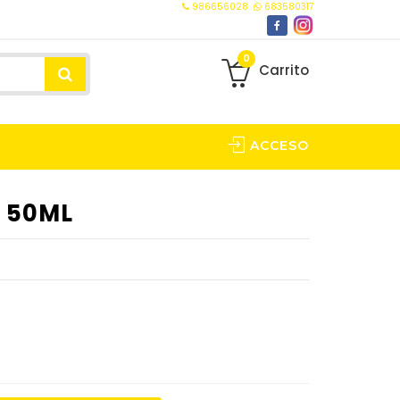
986656028
683580317
0
Carrito
ACCESO
 50ML