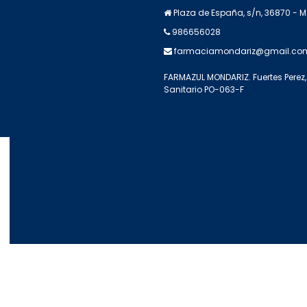
Plaza de España, s/n, 36870 - 
986656028
farmaciamondariz@gmail.co
FARMAZUL MONDARIZ. Fuertes Perez, 
Sanitario PO-063-F