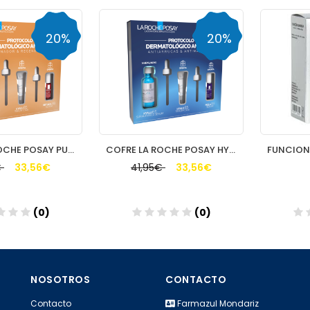
20%
20%
COFRE LA ROCHE POSAY PURE VITAMIN C10
COFRE LA ROCHE POSAY HYALU B5
33,56€
41,95€
33,56€
5
(0)
(0)
dir
Añadir
A
NOSOTROS
CONTACTO
Contacto
Farmazul Mondariz