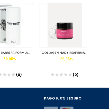
FUNCION BARRERA FORMULA PLUS GH 80 ML
COLLAGEN NAD+ REAFIRMANTE REDENSIFICANTE SEGLE
9,95€
29,95€
(0)
(0)
ñadir
Añadir
PAGO 100% SEGURO