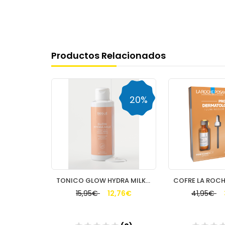
Productos Relacionados
23%
20%
CAPLAST
TONICO GLOW HYDRA MILK SEGLE 150ML
,91€
15,95€
12,76€
41,95€