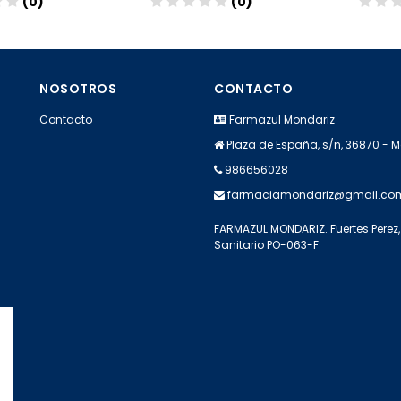
(0)
(0)
dir
Añadir
A
NOSOTROS
CONTACTO
Contacto
Farmazul Mondariz
Plaza de España, s/n, 36870 - 
986656028
farmaciamondariz@gmail.co
FARMAZUL MONDARIZ. Fuertes Perez, 
Sanitario PO-063-F