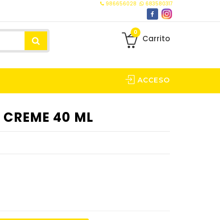
986656028
683580317
0
Carrito
ACCESO
E CREME 40 ML