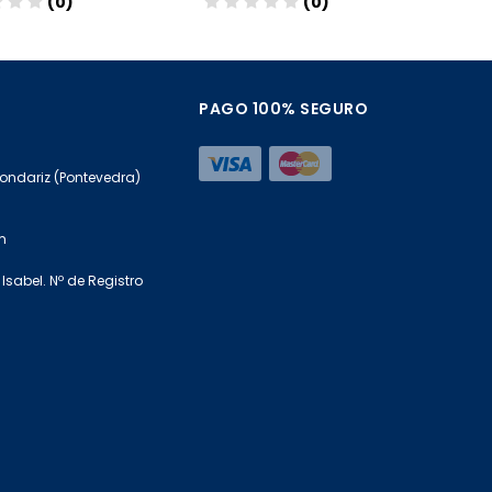
(0)
(0)
ñadir
Añadir
PAGO 100% SEGURO
Mondariz (Pontevedra)
m
Isabel. Nº de Registro