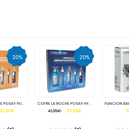
20%
20%
COFRE LA ROCHE POSAY PURE VITAMIN C10
COFRE LA ROCHE POSAY HYALU B5
33,56€
41,95€
33,56€
5