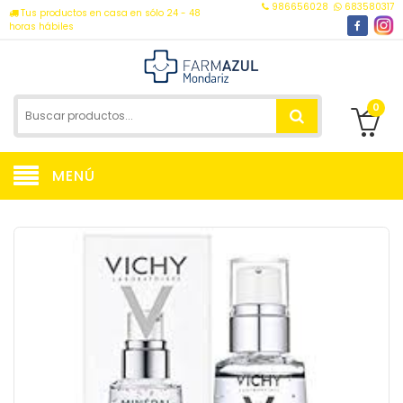
986656028
683580317
Tus productos en casa en sólo 24 - 48
horas hábiles
0
MENÚ