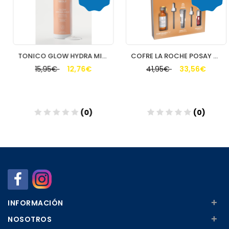
TONICO GLOW HYDRA MILK SEGLE 150ML
COFRE LA ROCHE POSAY PURE VITAMIN C10
15,95€
12,76€
41,95€
33,56€
(0)
(0)
Añadir
Añadir
+
INFORMACIÓN
+
NOSOTROS