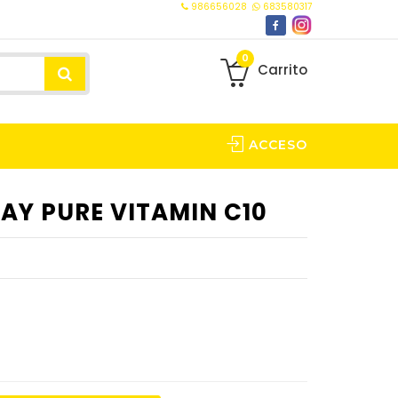
986656028
683580317
0
Carrito
ACCESO
AY PURE VITAMIN C10