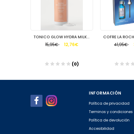
CAPLAST
TONICO GLOW HYDRA MILK SEGLE 150ML
,91€
15,95€
12,76€
41,95€
(0)
(0)
Añadir
Aña
INFORMACIÓN
Política de privacidad
Terminos y condiciones
Política de devolución
Accesibilidad