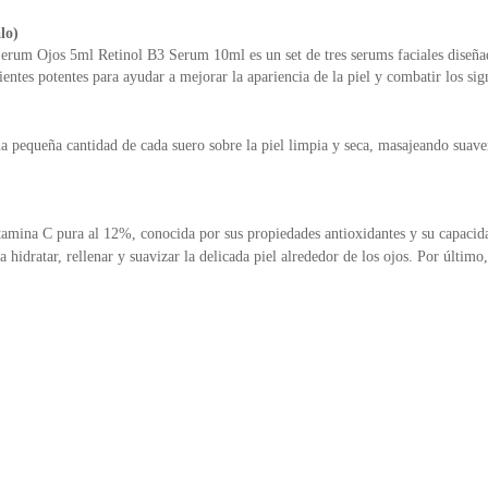
lo)
Serum Ojos 5ml Retinol B3 Serum 10ml
es un set de tres serums faciales dise
ntes potentes para ayudar a mejorar la apariencia de la piel y combatir los sig
na pequeña cantidad de cada suero sobre la piel limpia y seca, masajeando suave
ina C pura al 12%, conocida por sus propiedades antioxidantes y su capacidad 
hidratar, rellenar y suavizar la delicada piel alrededor de los ojos. Por últi