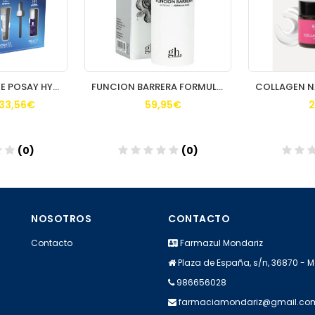
COFRE LA ROCHE POSAY HYALU B5
FUNCION BARRERA FORMULA PLUS GH 80 ML
33,56€
59,95€
2
(0)
(0)
dir
Añadir
A
NOSOTROS
CONTACTO
Contacto
Farmazul Mondariz
Plaza de España, s/n, 36870 - 
986656028
farmaciamondariz@gmail.co