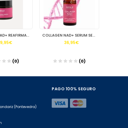
COLLAGEN NAD+ REAFIRMANTE REDENSIFICANTE SEGLE
COLLAGEN NAD+ SERUM SEGLE 30ML
9,95€
36,95€
(0)
(0)
ñadir
Añadir
PAGO 100% SEGURO
Mondariz (Pontevedra)
m