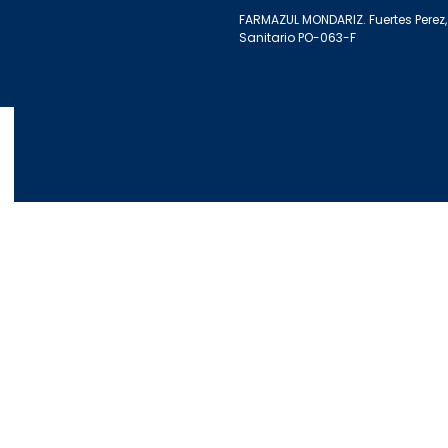
FARMAZUL MONDARIZ. Fuertes Perez, 
Sanitario PO-063-F
Apúntate a nuestra Newsletter
Escribe aquí tu email...
Suscribirse