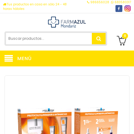
986656028
683580317
Tus productos en casa en sólo 24 - 48
horas hábiles
0
MENÚ